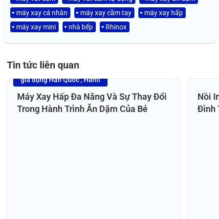
máy xay cá nhân
máy xay cầm tay
máy xay hấp
máy xay mini
nhà bếp
Rhinox
Tin tức liên quan
gia dụng Hàn Quốc
Hanil
14
27
/04/2026
/0
Máy Xay Hấp Đa Năng Và Sự Thay Đổi
Nồi I
Trong Hành Trình Ăn Dặm Của Bé
Đình 