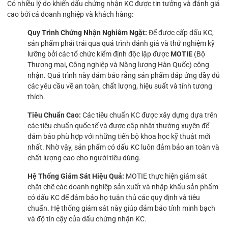
Có nhiều lý do khiến dấu chứng nhận KC được tin tưởng và đánh giá
cao bởi cả doanh nghiệp và khách hàng:
Quy Trình Chứng Nhận Nghiêm Ngặt:
Để được cấp dấu KC,
sản phẩm phải trải qua quá trình đánh giá và thử nghiệm kỹ
lưỡng bởi các tổ chức kiểm định độc lập được
MOTIE
(Bộ
Thương mại, Công nghiệp và Năng lượng Hàn Quốc) công
nhận. Quá trình này đảm bảo rằng sản phẩm đáp ứng đầy đủ
các yêu cầu về an toàn, chất lượng, hiệu suất và tính tương
thích.
Tiêu Chuẩn Cao:
Các tiêu chuẩn KC được xây dựng dựa trên
các tiêu chuẩn quốc tế và được cập nhật thường xuyên để
đảm bảo phù hợp với những tiến bộ khoa học kỹ thuật mới
nhất. Nhờ vậy, sản phẩm có dấu KC luôn đảm bảo an toàn và
chất lượng cao cho người tiêu dùng.
Hệ Thống Giám Sát Hiệu Quả:
MOTIE thực hiện giám sát
chặt chẽ các doanh nghiệp sản xuất và nhập khẩu sản phẩm
có dấu KC để đảm bảo họ tuân thủ các quy định và tiêu
chuẩn. Hệ thống giám sát này giúp đảm bảo tính minh bạch
và độ tin cậy của dấu chứng nhận KC.