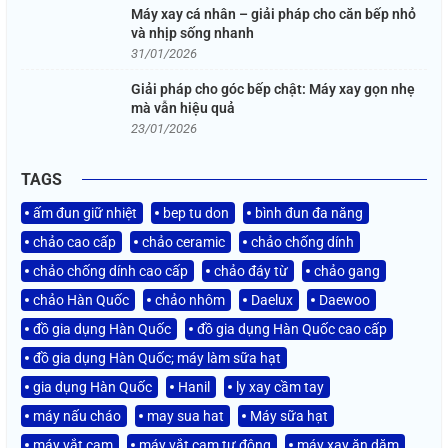
Máy xay cá nhân – giải pháp cho căn bếp nhỏ
và nhịp sống nhanh
31/01/2026
Giải pháp cho góc bếp chật: Máy xay gọn nhẹ
mà vẫn hiệu quả
23/01/2026
TAGS
ấm đun giữ nhiệt
bep tu don
bình đun đa năng
chảo cao cấp
chảo ceramic
chảo chống dính
chảo chống dính cao cấp
chảo đáy từ
chảo gang
chảo Hàn Quốc
chảo nhôm
Daelux
Daewoo
đồ gia dụng Hàn Quốc
đồ gia dụng Hàn Quốc cao cấp
đồ gia dụng Hàn Quốc; máy làm sữa hạt
gia dụng Hàn Quốc
Hanil
ly xay cầm tay
máy nấu cháo
may sua hat
Máy sữa hạt
máy vắt cam
máy vắt cam tự động
máy xay ăn dặm