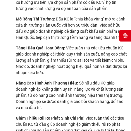
xu hướng ưu tiên lựa chọn sản phẩm có dấu KC vì họ tin
tưởng vào chất lượng và độ an toàn của sản phẩm.
Mở Rộng Thị Trường:
Dấu KC là "chìa khóa vàng" mở ra cánh
cửa thị trường Hàn Quốc với hơn 50 triệu dân. Việc sở hữu
dấu KC giúp doanh nghiệp dễ dàng xuất khẩu sản phẩm sang
Hàn Quốc, tiếp cận thị trường tiềm năng và tăng doanh thu.
Tăng Hiệu Quả Hoạt Động:
Việc tuân thủ các tiêu chuẩn KC
giúp doanh nghiệp cải thiện quy trình sản xuất, nâng cao chất
lượng sản phẩm, giảm thiểu rủi ro sai sót và tiết kiệm chi phí.
Nhờ đó, doanh nghiệp hoạt động hiệu quả hơn và đạt được lợi
nhuận cao hơn.
Nâng Cao Hình Ảnh Thương Hiệu:
Sở hữu dấu KC giúp
doanh nghiệp khẳng định uy tín, năng lực và chất lượng sản
phẩm, từ đó nâng cao hình ảnh thương hiệu trên thị trường.
Doanh nghiệp sẽ được đánh giá cao bởi khách hàng, đối tác
và nhà đầu tư.
Giảm Thiểu Rủi Ro Phát Sinh Chi Phí:
Việc tuân thủ các tiêu
chuẩn KC từ đầu giúp doanh nghiệp giảm thiểu rủi ro phát
sinh chi phí do sản phẩm không đạt yêu cầu và bị trả lại hoặc