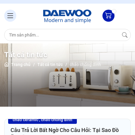
Tất cả tin tức
Trang chủ
/
Tất cả tin tức
/
chảo chống dính
chảo ceramic
chảo chống dính
27
/08/2025
Câu Trả Lời Bất Ngờ Cho Câu Hỏi: Tại Sao Đồ