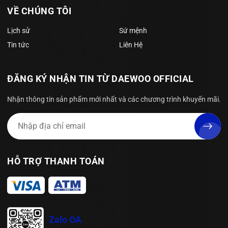
thích cần sản phẩm bền, nấu ăn kiểu truyền thống , thích áp
VỀ CHÚNG TÔI
chảo, giữ nhiệt lâu, và biết cách bảo quản.
Lịch sử
Sứ mệnh
Tin tức
Liên Hệ
ĐĂNG KÝ NHẬN TIN TỪ DAEWOO OFFICIAL
Nhận thông tin sản phẩm mới nhất và các chương trình khuyến mãi.
HỖ TRỢ THANH TOÁN
Zalo OA