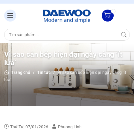
Vì sao căn bếp hiện đại ngày càng ‘ít
lửa’
Trang chủ
/
Tin tức
/
Vì sao căn bếp hiện đại ngày càng ‘ít
lửa’
Thứ Tư, 07/01/2026
Phuong Linh