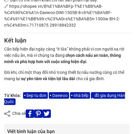
🔗
https://shopee.vn/B%E1%BA%BFp-T%E1%BB%AB-
%C4%90%C6%A1n-Daewoo-DWI-1505B-8-ch%E1%BA%BF-
%C4%91%E1%BB%99-c%C3%A0i-s%E1%BA%B5n-1500w-BH-2-
n%C4%83m-i.71710875.28918842332
Kết luận
Căn bếp hiện đại ngày càng “ít lửa” không phải vì con người xa rời
việc nấu ăn, mà vì chúng ta đang
chọn cách nấu an toàn, thông
minh và phù hợp hơn với cuộc sống hiện đại
.
Đôi khi, chỉ một thay đổi nhỏ trong thiết bị nấu nướng cũng có thể
mang lại
sự yên tâm và tiện lợi lâu dài
cho cả gia đình.
Từ khóa:
bep tu don
Daewoo
nhà bếp
đồ gia dụng Hàn
Quốc
Chia sẻ
Viết bình luận của bạn