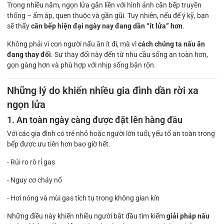
Trong nhiều năm, ngọn lửa gắn liền với hình ảnh căn bếp truyền
thống – ấm áp, quen thuộc và gần gũi. Tuy nhiên, nếu để ý kỹ, bạn
sẽ thấy
căn bếp hiện đại ngày nay đang dần “ít lửa” hơn
.
Không phải vì con người nấu ăn ít đi, mà vì
cách chúng ta nấu ăn
đang thay đổi
. Sự thay đổi này đến từ nhu cầu sống an toàn hơn,
gọn gàng hơn và phù hợp với nhịp sống bận rộn.
Những lý do khiến nhiều gia đình dần rời xa
ngọn lửa
1. An toàn ngày càng được đặt lên hàng đầu
Với các gia đình có trẻ nhỏ hoặc người lớn tuổi, yếu tố an toàn trong
bếp được ưu tiên hơn bao giờ hết.
- Rủi ro rò rỉ gas
- Nguy cơ cháy nổ
- Hơi nóng và mùi gas tích tụ trong không gian kín
Những điều này khiến nhiều người bắt đầu tìm kiếm
giải pháp nấu