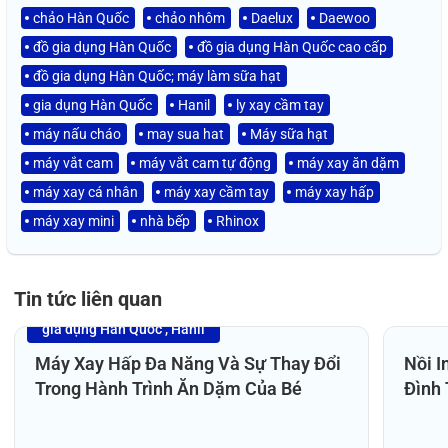
chảo Hàn Quốc
chảo nhôm
Daelux
Daewoo
đồ gia dụng Hàn Quốc
đồ gia dụng Hàn Quốc cao cấp
đồ gia dụng Hàn Quốc; máy làm sữa hạt
gia dụng Hàn Quốc
Hanil
ly xay cầm tay
máy nấu cháo
may sua hat
Máy sữa hạt
máy vắt cam
máy vắt cam tự động
máy xay ăn dặm
máy xay cá nhân
máy xay cầm tay
máy xay hấp
máy xay mini
nhà bếp
Rhinox
Tin tức liên quan
gia dụng Hàn Quốc
Hanil
14
27
/04/2026
/0
Máy Xay Hấp Đa Năng Và Sự Thay Đổi
Nồi I
Trong Hành Trình Ăn Dặm Của Bé
Đình 