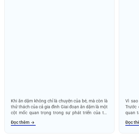
Khi ăn dặm không chỉ là chuyện của bé, mà còn là
Vì sao
thử thách của cả gia đình Giai đoạn ăn dặm là một
Trước 
cột mốc quan trọng trong sự phát triển của trẻ
quan t
nhỏ. Đây là lúc bé bắt đầu làm quen với thế giới
Nhưng 
Đọc thêm
Đọc t
thực phẩm ngoài sữa mẹ hoặc sữa công thức,
chất l
đồng thời cũng là giai đoạn khiến nhiều bậc phụ
bắt đầu
huynh – đặc biệt là các mẹ – đối mặt với không ít
tiếp v