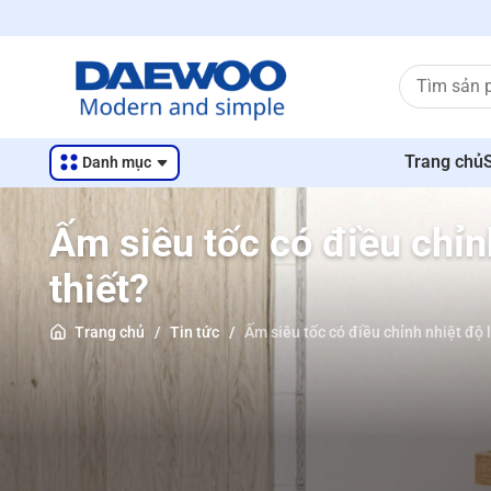
Trang chủ
Danh mục
Ấm siêu tốc có điều chỉn
thiết?
Trang chủ
/
Tin tức
/
Ấm siêu tốc có điều chỉnh nhiệt độ l