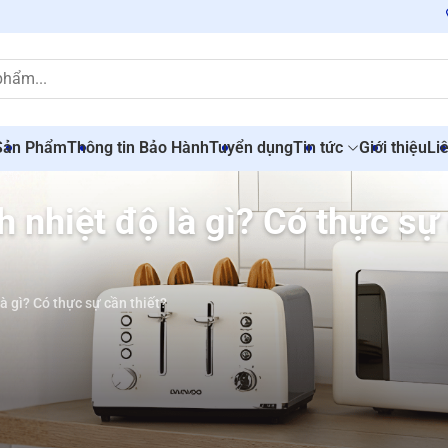
Sản Phẩm
Thông tin Bảo Hành
Tuyển dụng
Tin tức
Giới thiệu
Li
h nhiệt độ là gì? Có thực sự
à gì? Có thực sự cần thiết?