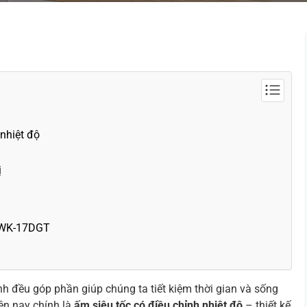
 nhiệt độ
ị
 DWK-17DGT
nh đều góp phần giúp chúng ta tiết kiệm thời gian và sống
ện nay chính là
ấm siêu tốc có điều chỉnh nhiệt độ
– thiết kế