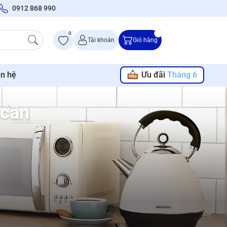
0912 868 990
0
Tài khoản
Giỏ hàng
ên hệ
Ưu đãi
Tháng 6
 cần