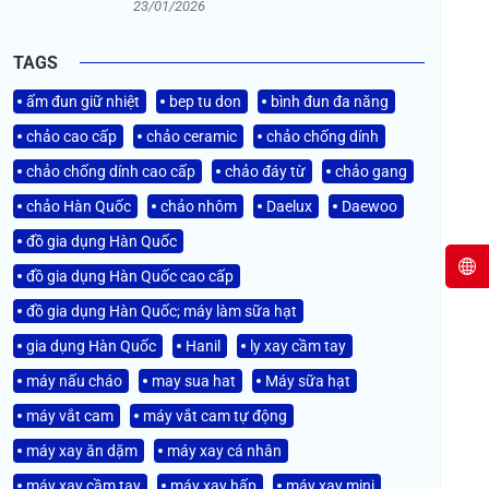
23/01/2026
TAGS
ấm đun giữ nhiệt
bep tu don
bình đun đa năng
chảo cao cấp
chảo ceramic
chảo chống dính
chảo chống dính cao cấp
chảo đáy từ
chảo gang
chảo Hàn Quốc
chảo nhôm
Daelux
Daewoo
đồ gia dụng Hàn Quốc
đồ gia dụng Hàn Quốc cao cấp
đồ gia dụng Hàn Quốc; máy làm sữa hạt
gia dụng Hàn Quốc
Hanil
ly xay cầm tay
máy nấu cháo
may sua hat
Máy sữa hạt
máy vắt cam
máy vắt cam tự động
máy xay ăn dặm
máy xay cá nhân
máy xay cầm tay
máy xay hấp
máy xay mini