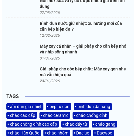
Nồi inox 304 và lý do được nhiều gia đình tin
dùng
27/03/2026
Bình đun nước giữ nhiệt: xu hướng mới của
căn bếp hiện đại?
12/02/2026
Máy xay cá nhân – giải pháp cho căn bếp nhỏ
và nhịp sống nhanh
31/01/2026
Giải pháp cho góc bếp chật: Máy xay gọn nhẹ
mà vẫn hiệu quả
23/01/2026
TAGS
ấm đun giữ nhiệt
bep tu don
bình đun đa năng
chảo cao cấp
chảo ceramic
chảo chống dính
chảo chống dính cao cấp
chảo đáy từ
chảo gang
chảo Hàn Quốc
chảo nhôm
Daelux
Daewoo