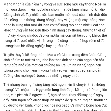
Mang ý nghĩa của niềm hy vọng và sức sống mới,
cây thông Noel
là
món quà được nhiều người lựa chọn nhất để tặng nhau mỗi khi dịp
Giáng sinh về. Tuy nhiên, nếu bạn muốn món quà của mình thật độc
đáo cũng như không “đụng hàng”, thay vì tặng một cây thông Noel
bằng lá Tùng như mọi khi, bạn có thể sáng tạo bằng nhiều loại hoa
khác nhưng vẫn tạo kiểu theo hình dáng cây thông. Những thiết kế
như vậy không chỉ độc đáo và mới lạ mà còn rất tiện dụng khi có thể
trang trí được ở nhiều vị trí trong nhà cũng như phù hợp với mọi đối
tượng: bạn bè, đồng nghiệp hay người thân.
Truyền thuyết kể rằng thánh Maria và Giu-se trong đêm Chúa Giáng
sinh đã tìm ra nơi trú ngụ nhờ lần theo ánh sáng của ngọn nến hắt
ra từ cửa nhỏ của một cái chuồng bò lừa. Chính vì thế, ngọn nến
tượng trưng cho niềm hi vọng, tình yêu và niềm vui, soi sáng dẫn
đường cho mọi người bước qua những ngày u tối.
Thế nhưng bạn nghĩ rằng tặng một ngọn nến là chuyện thật không
tưởng? Với chậu hoa
Ngọn nến lung linh
được kết hợp từ Phong lộc
hoa, cúc pico và lá nguyệt quế, bạn sẽ phải thay đổi suy nghĩ ngay
đấy. Như ngọn nến được thắp lên huyền ảo giữa những bài thánh ca
du dương yên bình, Phong lộc hoa nổi bật giữa những bông hoa Cúc
pico nhỏ nhắn, gửi gắm bao yêu thương và hy vọng chào đón một