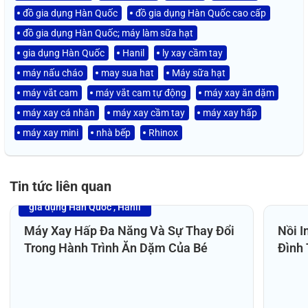
đồ gia dụng Hàn Quốc
đồ gia dụng Hàn Quốc cao cấp
đồ gia dụng Hàn Quốc; máy làm sữa hạt
gia dụng Hàn Quốc
Hanil
ly xay cầm tay
máy nấu cháo
may sua hat
Máy sữa hạt
máy vắt cam
máy vắt cam tự động
máy xay ăn dặm
máy xay cá nhân
máy xay cầm tay
máy xay hấp
máy xay mini
nhà bếp
Rhinox
Tin tức liên quan
gia dụng Hàn Quốc
Hanil
14
27
/04/2026
/0
Máy Xay Hấp Đa Năng Và Sự Thay Đổi
Nồi I
Trong Hành Trình Ăn Dặm Của Bé
Đình 