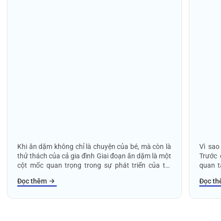
Khi ăn dặm không chỉ là chuyện của bé, mà còn là
Vì sao
thử thách của cả gia đình Giai đoạn ăn dặm là một
Trước 
cột mốc quan trọng trong sự phát triển của trẻ
quan t
nhỏ. Đây là lúc bé bắt đầu làm quen với thế giới
Nhưng 
Đọc thêm
Đọc t
thực phẩm ngoài sữa mẹ hoặc sữa công thức,
chất l
đồng thời cũng là giai đoạn khiến nhiều bậc phụ
bắt đầu
huynh – đặc biệt là các mẹ – đối mặt với không ít
tiếp v
áp lực. Từ việc lên thực đơn, chọn nguyên liệu, chế
trong 