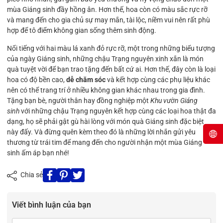
mùa Giáng sinh đầy hồng ân. Hơn thế, hoa còn có màu sắc rực rỡ
và mang đến cho gia chủ sự may mắn, tài lộc, niềm vui nên rất phù
hợp để tô điểm không gian sống thêm sinh động.
Nổi tiếng với hai màu lá xanh đỏ rực rỡ, một trong những biểu tượng
của ngày Giáng sinh, những chậu Trạng nguyên xinh xắn là món
quà tuyệt vời để bạn trao tặng đến bất cứ ai. Hơn thế, đây còn là loại
hoa có độ bền cao,
dễ chăm sóc
và kết hợp cùng các phụ liệu khác
nên có thể trang trí ở nhiều không gian khác nhau trong gia đình.
Tặng bạn bè, người thân hay đồng nghiệp một
Khu vườn Giáng
sinh
với những chậu Trạng nguyên kết hợp cùng các loại hoa thật đa
dạng, họ sẽ phải gật gù hài lòng với món quà Giáng sinh đặc biệt
này đấy. Và đừng quên kèm theo đó là những lời nhắn gửi yêu
thương từ trái tim để mang đến cho người nhận một mùa Giáng
sinh ấm áp bạn nhé!
Chia sẻ
Viết bình luận của bạn