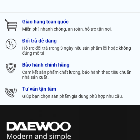
Thêm vào giỏ
Thêm vào giỏ
Ưu điểm nổi bật:
Giao hàng toàn quốc
- Được sản xuất với công nghệ cao, được đúc nguyên khối 5 lớp
Miễn phí, nhanh chóng, an toàn, hỗ trợ tận nơi.
siêu bền, dày 3mm, chịu lực tốt, chống biến dạng, thân thiện với
Đổi trả dễ dàng
môi trường.
Hỗ trợ đổi trả trong 3 ngày nếu sản phẩm lỗi hoặc không
đúng mô tả.
Bảo hành chính hãng
Cam kết sản phẩm chất lượng, bảo hành theo tiêu chuẩn
nhà sản xuất.
Tư vấn tận tâm
Giúp bạn chọn sản phẩm gia dụng phù hợp nhu cầu.