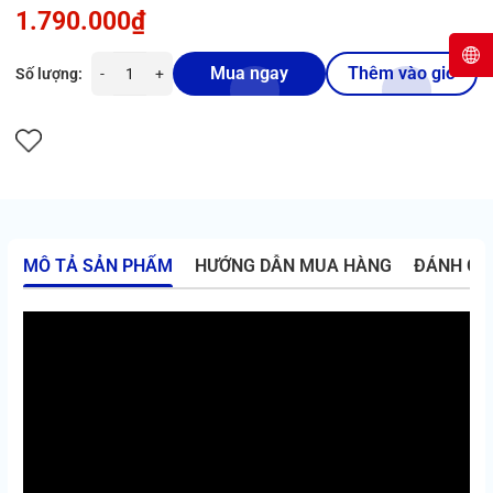
1.790.000₫
Mua ngay
Thêm vào giỏ
Số lượng:
-
+
MÔ TẢ SẢN PHẨM
HƯỚNG DẪN MUA HÀNG
ĐÁNH GI