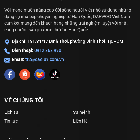
Với mong muốn nâng cao đời sống người Việt nhờ sử dụng những
dụng cụ nhà bếp chuyên nghiệp từ Hàn Quốc, DAEWOO Việt Nam
cam kết mang đến khách hàng những trải nghiệm tuyệt vời nhất
cùng những sản phẩm xu hướng Hàn Quốc
- Siêu bền, chống dính tốt, dễ lau chùi.
Địa chỉ:
181/31/17 Bình Thới, phường Bình Thới, Tp.HCM
Điện thoại:
0912 868 990
- Siêu tiết kiệm: tiết kiệm thời gian nấu ăn, tiết kiệm nguyên liệu.
Khả năng kháng khuẩn, khử mùi cao với lớp nano bạc đặc biệt.
Email:
tf2@daelux.com.vn
Hạn chế trầy xước, thoải mái dùng dụng cụ nấu ăn, và dụng cụ
chùi rửa bằng kim loại, an toàn với khả năng kháng khuẩn.
VỀ CHÚNG TÔI
Lịch sử
Sứ mệnh
Tin tức
Liên Hệ