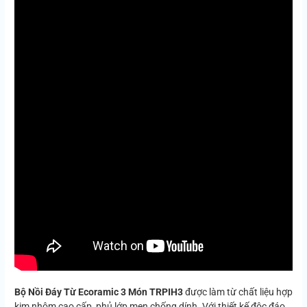
Bộ Nồi Đáy Từ Ecoramic 3 Món TRPIH3
được làm từ chất liệu hợp
kim nhôm cao cấp, phủ lớp men chống dính. Với thiết kế độc đáo