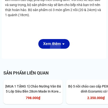
và sang trọng, bộ sản phẩm này sẽ làm cho bếp nhà bạn trở nên
thật hoàn hảo. Bộ sản phẩm có 3 món gồm 2 nồi (20 & 24cm) và
1 quánh (18cm).
Xem thêm
SẢN PHẨM LIÊN QUAN
[MUA 1 TẶNG 1] Chảo Nướng Vân Đá
Bộ 5 nồi chảo cao cấp PE
5 Lớp Siêu Bền 28cm Made In Korea
dính Ecoramic có 
ECORAMIC ECPN-ST28GR |
798.000₫
2.350.000₫
FREESHIP