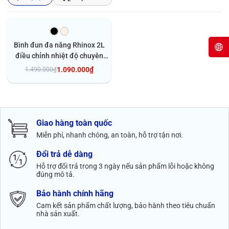
- 27%
Bình đun đa năng Rhinox 2L
điều chỉnh nhiệt độ chuyên
pha sữa, trà, cafe - khóa an
1.090.000₫
1.490.000₫
toàn cho bé
Tùy chọn
Giao hàng toàn quốc
Miễn phí, nhanh chóng, an toàn, hỗ trợ tận nơi.
Đổi trả dễ dàng
Hỗ trợ đổi trả trong 3 ngày nếu sản phẩm lỗi hoặc không
đúng mô tả.
Bảo hành chính hãng
Cam kết sản phẩm chất lượng, bảo hành theo tiêu chuẩn
nhà sản xuất.