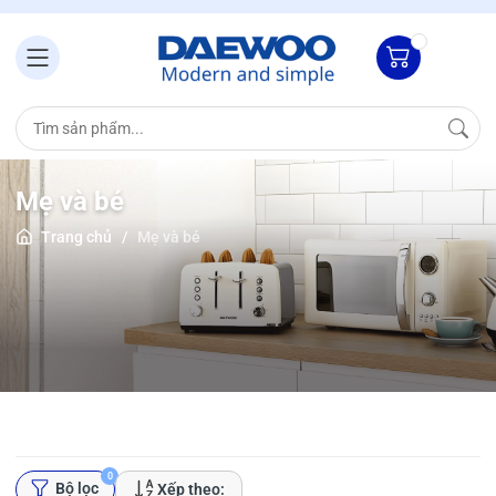
Mẹ và bé
Trang chủ
/
Mẹ và bé
0
Bộ lọc
Xếp theo: