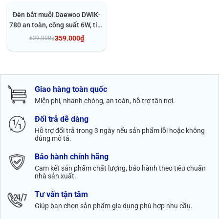
- 32%
Đèn bắt muỗi Daewoo DWIK-
780 an toàn, công suất 6W, tiết
kiệm điện năng, bảo hành 1
359.000₫
529.000₫
năm
Thêm vào giỏ
Giao hàng toàn quốc
Miễn phí, nhanh chóng, an toàn, hỗ trợ tận nơi.
Đổi trả dễ dàng
Hỗ trợ đổi trả trong 3 ngày nếu sản phẩm lỗi hoặc không
đúng mô tả.
Bảo hành chính hãng
Cam kết sản phẩm chất lượng, bảo hành theo tiêu chuẩn
nhà sản xuất.
Tư vấn tận tâm
Giúp bạn chọn sản phẩm gia dụng phù hợp nhu cầu.