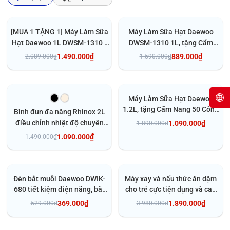
- 29%
- 44%
[MUA 1 TẶNG 1] Máy Làm Sữa
Máy Làm Sữa Hạt Daewoo
Hạt Daewoo 1L DWSM-1310 -
DWSM-1310 1L, tặng Cẩm
6 chức năng tiện lợi| FREESHIP
Nang 50 Công Thức - Máy Xay
1.490.000₫
889.000₫
2.089.000₫
1.590.000₫
Nấu Đa Năng BH 2 năm
Thêm vào giỏ
Thêm vào giỏ
- 27%
- 42%
Máy Làm Sữa Hạt Daewoo
1.2L, tặng Cẩm Nang 50 Công
Bình đun đa năng Rhinox 2L
Thức - Máy Xay Nấu Đa Năng
điều chỉnh nhiệt độ chuyên
1.090.000₫
1.890.000₫
BH 2 năm
pha sữa, trà, cafe - khóa an
1.090.000₫
1.490.000₫
toàn cho bé
Tùy chọn
Thêm vào giỏ
- 30%
- 53%
Đèn bắt muỗi Daewoo DWIK-
Máy xay và nấu thức ăn dặm
680 tiết kiệm điện năng, bắt
cho trẻ cực tiện dụng và cao
muỗi hiệu quả, bảo hành 1
cấp Hanil HBF-300 Made in
369.000₫
1.890.000₫
529.000₫
3.980.000₫
năm
Korea, Bảo hành 1 năm
Thêm vào giỏ
Thêm vào giỏ